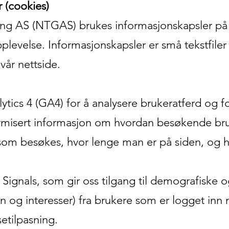
r (cookies)
ing AS (NTGAS) brukes informasjonskapsler på v
plevelse. Informasjonskapsler er små tekstfiler
vår nettside.
tics 4 (GA4) for å analysere brukeratferd og fo
misert informasjon om hvordan besøkende bru
r som besøkes, hvor lenge man er på siden, og h
 Signals, som gir oss tilgang til demografiske 
jønn og interesser) fra brukere som er logget i
etilpasning.