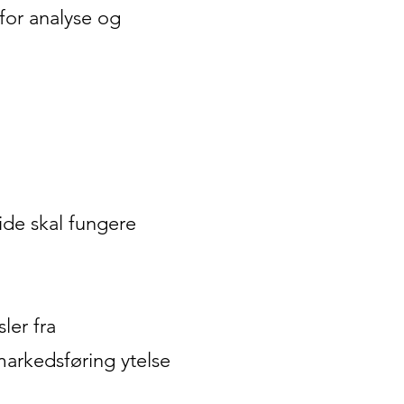
for analyse og
side skal fungere
ler fra
markedsføring ytelse