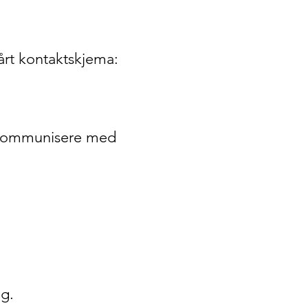
rt kontaktskjema:
g kommunisere med
ng.