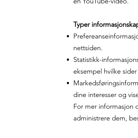
en YouTube-video.
Typer informasjonskap
Prefereanseinformasjo
nettsiden.
Statistikk-informasjo
eksempel hvilke sider
Markedsføringsinformas
dine interesser og vis
For mer informasjon 
administrere dem, bes