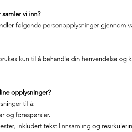
 samler vi inn?
andler følgende personopplysninger gjennom vå
brukes kun til å behandle din henvendelse o
dine opplysninger?
ninger til å:
r og forespørsler.
ester, inkludert tekstilinnsamling og resirkuleri