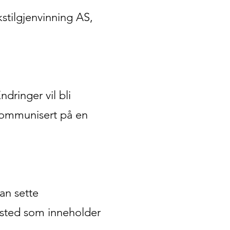
stilgjenvinning AS,
dringer vil bli
 kommunisert på en
an sette
tsted som inneholder