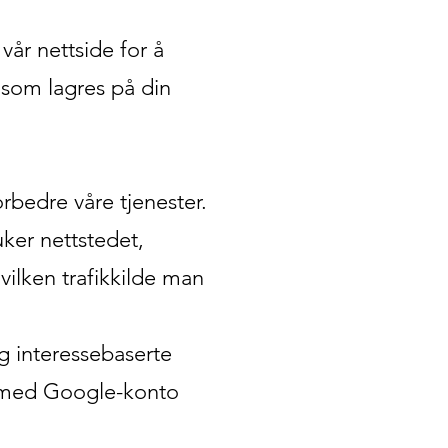
år nettside for å
 som lagres på din
rbedre våre tjenester.
ker nettstedet,
vilken trafikkilde man
og interessebaserte
nn med Google-konto